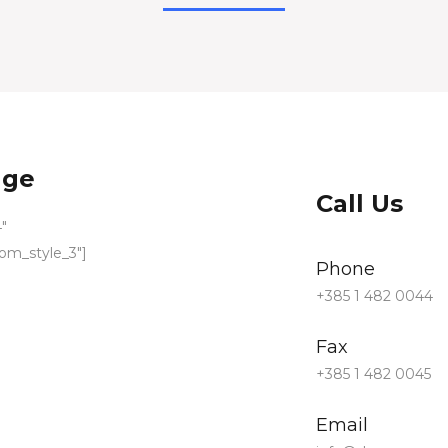
age
Call Us
″
om_style_3″]
Phone
+385 1 482 0044
Fax
+385 1 482 0045
Email