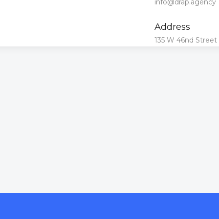
info@drap.agency
Address
135 W 46nd Street