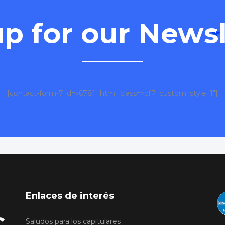
up for our News
[contact-form-7 id=»6781″ html_class=»cf7_custom_style_1″]
Enlaces de interés
Saludos para los capitulares