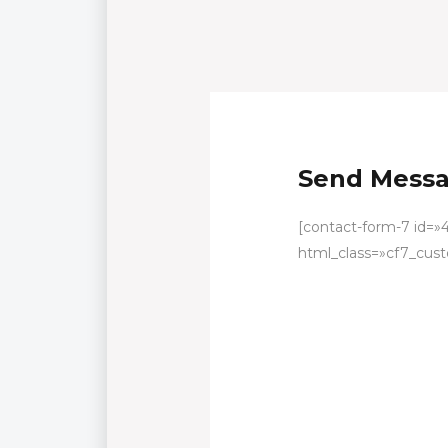
Send Mess
[contact-form-7 id=»4
html_class=»cf7_cust