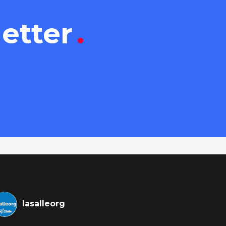
letter
.
lasalleorg