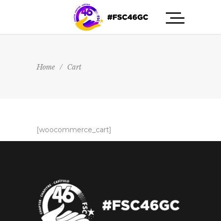
Home
/
Cart
[woocommerce_cart]